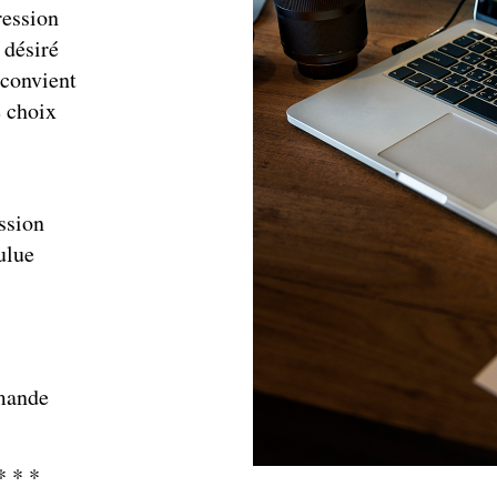
ression
 désiré
 convient
e choix
ession
ulue
mmande
* * *