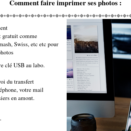
Comment faire imprimer ses photos :
ment
rt gratuit comme
mash, Swiss, etc etc pour
photos
re clé USB au labo.
oi du transfert
éphone, votre mail
siers en amont.
-