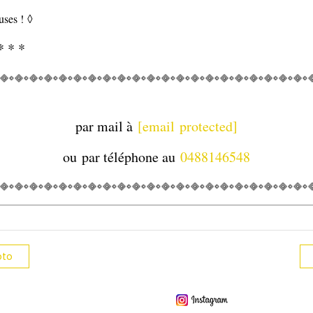
uses ! ◊
* * *
par mail à
[email protected]
ou
par téléphone au
0488146548
oto